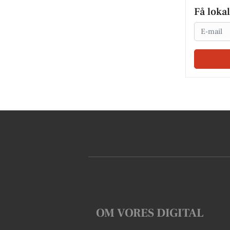
Få loka
Email
OM VORES DIGITAL