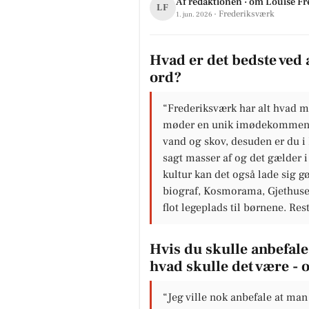
Af redaktionen · om Louise Fr
LF
· Frederiksværk
1. jun. 2026
Hvad er det bedste ved 
ord?
“Frederiksværk har alt hvad m
møder en unik imødekommenhed
vand og skov, desuden er du i
sagt masser af og det gælder i 
kultur kan det også lade sig gø
biograf, Kosmorama, Gjethuse
flot legeplads til børnene. Res
Hvis du skulle anbefale 
hvad skulle det være - 
“Jeg ville nok anbefale at ma