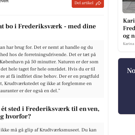
evert
Del artikel
Kari
at bo i Frederiksværk - med dine
Fred
og n
Karina
an har brug for. Det er nemt at handle og du
 hos de forretningsdrivende. Det er tæt på
 København på 50 minutter. Naturen er der som
No
det hele taget for hele området. Hvis du er til
re at få indfriet dine behov. Der er en pragtfuld
t, Krudtværkstedet og ikke at forglemme en
tauranter er der også en del.”
ét sted i Frederiksværk til en ven,
og hvorfor?
n ikke må gå glip af Krudtværksmuseet. Du kan