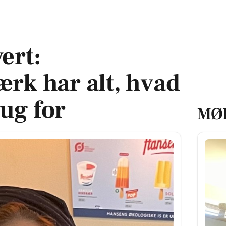
t, hvad man har brug for
ert:
rk har alt, hvad
ug for
MØ