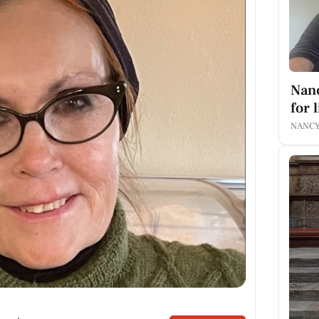
Nanc
for 
NANCY 