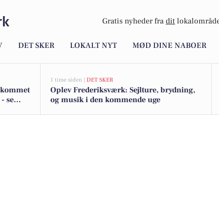
rk
Gratis nyheder fra
dit
lokalområde
V
DET SKER
LOKALT NYT
MØD DINE NABOER
1 time siden |
DET SKER
er kommet
Oplev Frederiksværk: Sejlture, brydning,
- se
og musik i den kommende uge