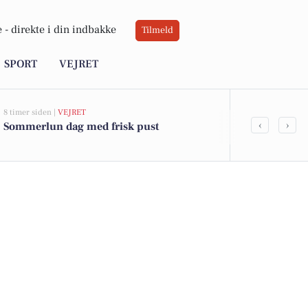
 -
direkte i din indbakke
Tilmeld
SPORT
VEJRET
8 timer siden |
VEJRET
05-08-2026 13:01
‹
›
Sommerlun dag med frisk pust
Top 6 over dy
Frederiksvær