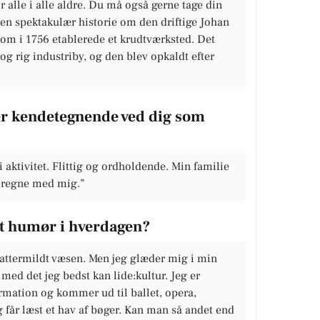
r alle i alle aldre. Du må også gerne tage din
 en spektakulær historie om den driftige Johan
som i 1756 etablerede et krudtværksted. Det
g og rig industriby, og den blev opkaldt efter
 er kendetegnende ved dig som
i aktivitet. Flittig og ordholdende. Min familie
n regne med mig.”
dt humør i hverdagen?
g lattermildt væsen. Men jeg glæder mig i min
med det jeg bedst kan lide:kultur. Jeg er
rmation og kommer ud til ballet, opera,
g får læst et hav af bøger. Kan man så andet end