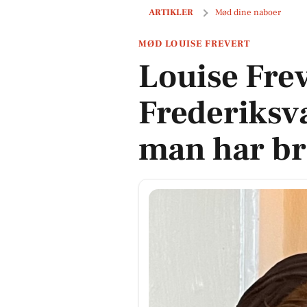
Louise Frevert: Frederiksværk har al
ARTIKLER
Mød dine naboer
MØD LOUISE FREVERT
Louise Frev
Frederiksvæ
man har br