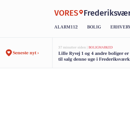
VORES
Frederiksvæ
ALARM112
BOLIG
ERHVER
37 minutter siden |
BOLIGMARKED
Seneste nyt ›
Lille Ryvej 1 og 4 andre boliger 
til salg denne uge i Frederiksværk 
boligerne her.