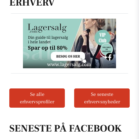
ERHVERV
Se alle
Se seneste
erhvervsprofiler
erhvervsnyheder
SENESTE PÅ FACEBOOK