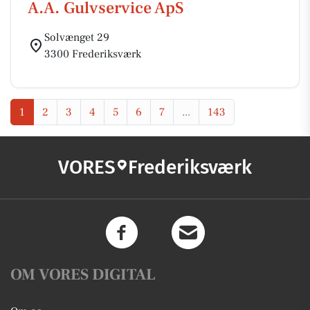
A.A. Gulvservice ApS
Solvænget 29
3300 Frederiksværk
1
2
3
4
5
6
7
...
143
VORES
Frederiksværk
OM VORES DIGITAL