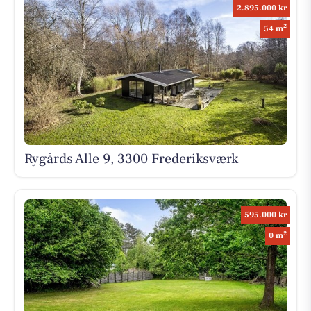
2.895.000 kr
2
54 m
Rygårds Alle 9, 3300 Frederiksværk
595.000 kr
2
0 m