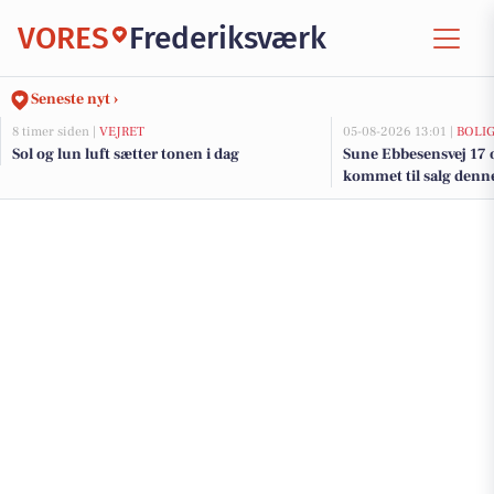
VORES
Frederiksværk
Seneste nyt ›
8 timer siden |
VEJRET
05-08-2026 13:01 |
BOLI
Sol og lun luft sætter tonen i dag
Sune Ebbesensvej 17 o
kommet til salg denne
se boligerne her.