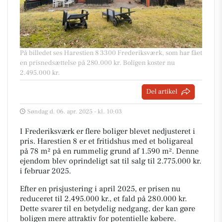
På billedet ses Harestien 8 3300 Frederiksværk, som har fået
en prisnedsættelse på 280.000 kr. Boligen koster nu
2.495.000 kr.
Del artikel
Søndag d. 06. apr. 2025 - kl. 10:03
I Frederiksværk er flere boliger blevet nedjusteret i
pris. Harestien 8 er et fritidshus med et boligareal
på 78 m² på en rummelig grund af 1.590 m². Denne
ejendom blev oprindeligt sat til salg til 2.775.000 kr.
i februar 2025.
Efter en prisjustering i april 2025, er prisen nu
reduceret til 2.495.000 kr., et fald på 280.000 kr.
Dette svarer til en betydelig nedgang, der kan gøre
boligen mere attraktiv for potentielle købere.