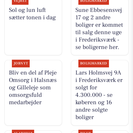
VEJRET
BOLIGMARKED
Sol og lun luft
Sune Ebbesensvej
sætter tonen i dag
17 og 2 andre
boliger er kommet
til salg denne uge
i Frederiksværk -
se boligerne her.
JOBNYT
BOLIGMARKED
Bliv en del af Pleje
Lars Holmsvej 9A
Omsorg i Halsnæs
i Frederiksværk er
og Gilleleje som
solgt for
omsorgsfuld
4.300.000 - se
medarbejder
køberen og 16
andre solgte
boliger