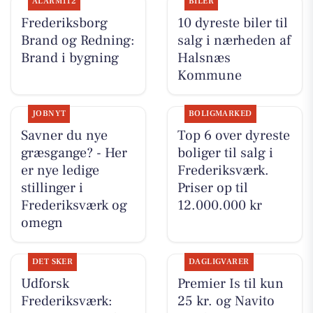
ALARM112
BILER
Frederiksborg
10 dyreste biler til
Brand og Redning:
salg i nærheden af
Brand i bygning
Halsnæs
Kommune
JOBNYT
BOLIGMARKED
Savner du nye
Top 6 over dyreste
græsgange? - Her
boliger til salg i
er nye ledige
Frederiksværk.
stillinger i
Priser op til
Frederiksværk og
12.000.000 kr
omegn
DET SKER
DAGLIGVARER
Udforsk
Premier Is til kun
Frederiksværk:
25 kr. og Navito