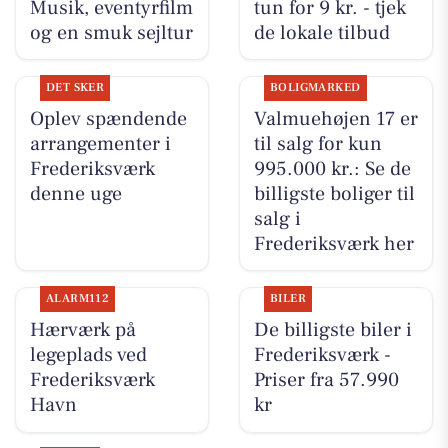
Musik, eventyrfilm
tun for 9 kr. - tjek
og en smuk sejltur
de lokale tilbud
DET SKER
BOLIGMARKED
Oplev spændende
Valmuehøjen 17 er
arrangementer i
til salg for kun
Frederiksværk
995.000 kr.: Se de
denne uge
billigste boliger til
salg i
Frederiksværk her
ALARM112
BILER
Hærværk på
De billigste biler i
legeplads ved
Frederiksværk -
Frederiksværk
Priser fra 57.990
Havn
kr