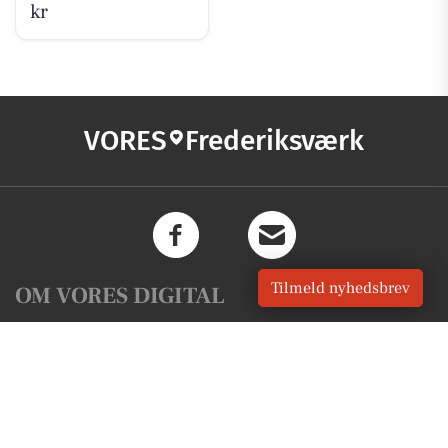
kr
VORES
Frederiksværk
Tilmeld nyhedsbrev
OM VORES DIGITAL
Om os
For annoncører
Vilkår og Privatlivspolitik
Kontakt VORES Digital