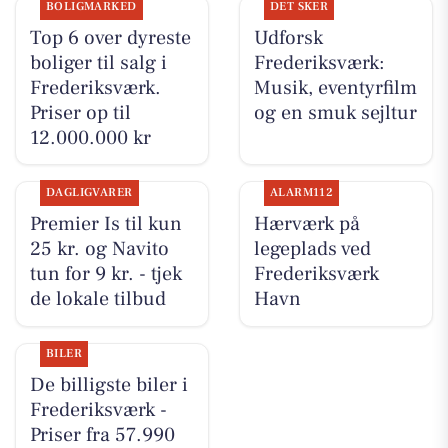
BOLIGMARKED
DET SKER
Top 6 over dyreste
Udforsk
boliger til salg i
Frederiksværk:
Frederiksværk.
Musik, eventyrfilm
Priser op til
og en smuk sejltur
12.000.000 kr
DAGLIGVARER
ALARM112
Premier Is til kun
Hærværk på
25 kr. og Navito
legeplads ved
tun for 9 kr. - tjek
Frederiksværk
de lokale tilbud
Havn
BILER
De billigste biler i
Frederiksværk -
Priser fra 57.990