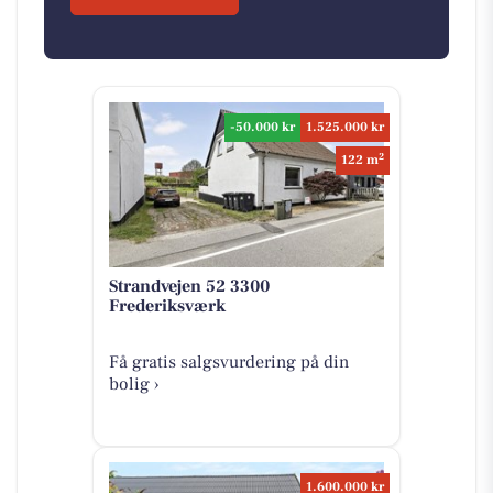
-50.000 kr
1.525.000 kr
2
122 m
Strandvejen 52 3300
Frederiksværk
Få gratis salgsvurdering på din
bolig ›
1.600.000 kr