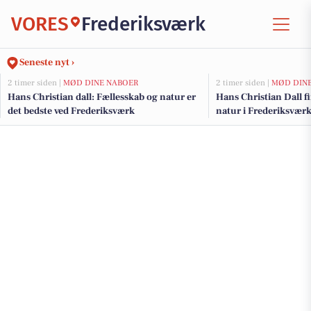
VORES
Frederiksværk
Seneste nyt ›
2 timer siden |
MØD DINE NABOER
2 timer siden |
MØD DIN
Hans Christian dall: Fællesskab og natur er
Hans Christian Dall f
det bedste ved Frederiksværk
natur i Frederiksvær