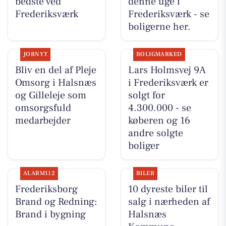
bedste ved
denne uge i
Frederiksværk
Frederiksværk - se
boligerne her.
JOBNYT
BOLIGMARKED
Bliv en del af Pleje
Lars Holmsvej 9A
Omsorg i Halsnæs
i Frederiksværk er
og Gilleleje som
solgt for
omsorgsfuld
4.300.000 - se
medarbejder
køberen og 16
andre solgte
boliger
ALARM112
BILER
Frederiksborg
10 dyreste biler til
Brand og Redning:
salg i nærheden af
Brand i bygning
Halsnæs