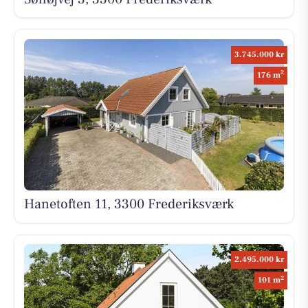
3.745.000 kr
2
176 m
Hanetoften 11, 3300 Frederiksværk
2.495.000 kr
2
101 m