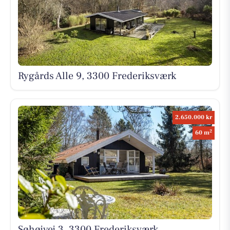
Rygårds Alle 9, 3300 Frederiksværk
2.650.000 kr
2
60 m
Søhøjvej 3, 3300 Frederiksværk