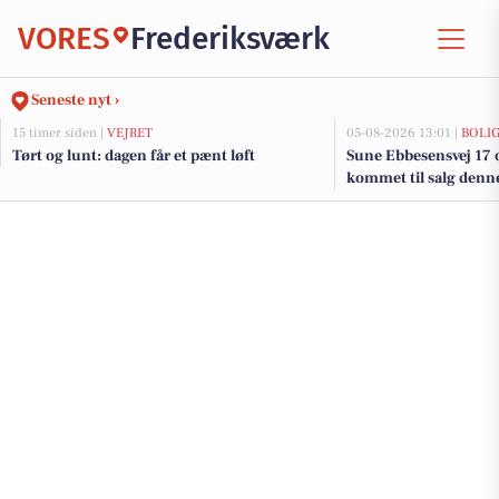
VORES
Frederiksværk
Seneste nyt ›
15 timer siden |
VEJRET
05-08-2026 13:01 |
BOLI
Tørt og lunt: dagen får et pænt løft
Sune Ebbesensvej 17 o
kommet til salg denne
se boligerne her.