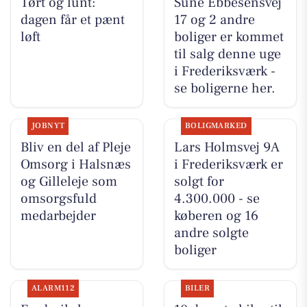
Tørt og lunt:
Sune Ebbesensvej
dagen får et pænt
17 og 2 andre
løft
boliger er kommet
til salg denne uge
i Frederiksværk -
se boligerne her.
JOBNYT
BOLIGMARKED
Bliv en del af Pleje
Lars Holmsvej 9A
Omsorg i Halsnæs
i Frederiksværk er
og Gilleleje som
solgt for
omsorgsfuld
4.300.000 - se
medarbejder
køberen og 16
andre solgte
boliger
ALARM112
BILER