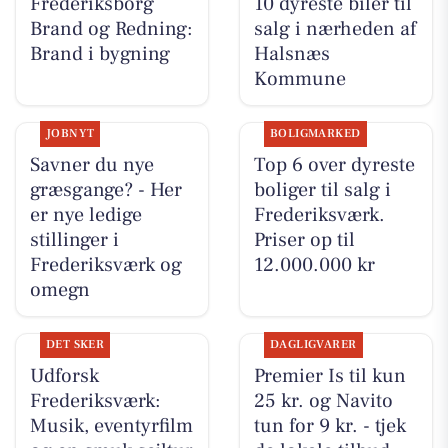
Frederiksborg
10 dyreste biler til
Brand og Redning:
salg i nærheden af
Brand i bygning
Halsnæs
Kommune
JOBNYT
BOLIGMARKED
Savner du nye
Top 6 over dyreste
græsgange? - Her
boliger til salg i
er nye ledige
Frederiksværk.
stillinger i
Priser op til
Frederiksværk og
12.000.000 kr
omegn
DET SKER
DAGLIGVARER
Udforsk
Premier Is til kun
Frederiksværk:
25 kr. og Navito
Musik, eventyrfilm
tun for 9 kr. - tjek