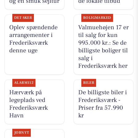
og en smuk sejltur
de lokale tilbud
DET SKER
BOLIGMARKED
Oplev spændende
Valmuehøjen 17 er
arrangementer i
til salg for kun
Frederiksværk
995.000 kr.: Se de
denne uge
billigste boliger til
salg i
Frederiksværk her
ALARM112
BILER
Hærværk på
De billigste biler i
legeplads ved
Frederiksværk -
Frederiksværk
Priser fra 57.990
Havn
kr
JOBNYT