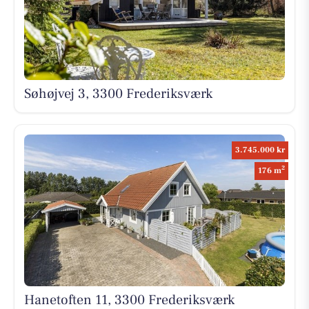
Søhøjvej 3, 3300 Frederiksværk
3.745.000 kr
2
176 m
Hanetoften 11, 3300 Frederiksværk