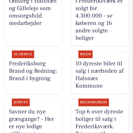
Omsorg i Halsnæs
i Frederiksværk er
og Gilleleje som
solgt for
omsorgsfuld
4.300.000 - se
medarbejder
køberen og 16
andre solgte
boliger
ALARM112
BILER
Frederiksborg
10 dyreste biler til
Brand og Redning:
salg i nærheden af
Brand i bygning
Halsnæs
Kommune
JOBNYT
BOLIGMARKED
Savner du nye
Top 6 over dyreste
græsgange? - Her
boliger til salg i
er nye ledige
Frederiksværk.