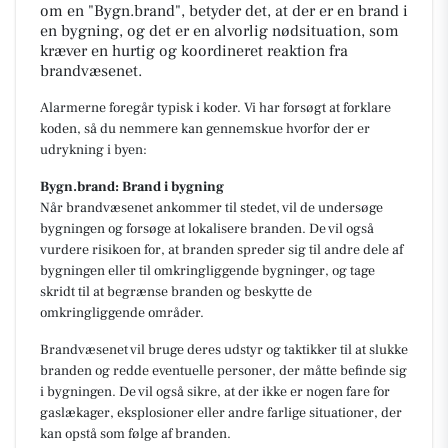
om en "Bygn.brand", betyder det, at der er en brand i
en bygning, og det er en alvorlig nødsituation, som
kræver en hurtig og koordineret reaktion fra
brandvæsenet.
Alarmerne foregår typisk i koder. Vi har forsøgt at forklare
koden, så du nemmere kan gennemskue hvorfor der er
udrykning i byen:
Bygn.brand: Brand i bygning
Når brandvæsenet ankommer til stedet, vil de undersøge
bygningen og forsøge at lokalisere branden. De vil også
vurdere risikoen for, at branden spreder sig til andre dele af
bygningen eller til omkringliggende bygninger, og tage
skridt til at begrænse branden og beskytte de
omkringliggende områder.
Brandvæsenet vil bruge deres udstyr og taktikker til at slukke
branden og redde eventuelle personer, der måtte befinde sig
i bygningen. De vil også sikre, at der ikke er nogen fare for
gaslækager, eksplosioner eller andre farlige situationer, der
kan opstå som følge af branden.