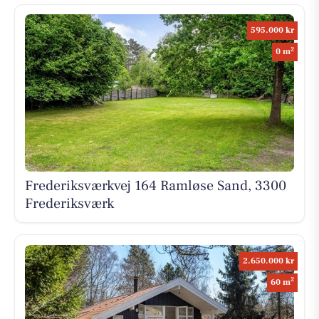
595.000 kr
2
0 m
Frederiksværkvej 164 Ramløse Sand, 3300
Frederiksværk
2.650.000 kr
2
60 m