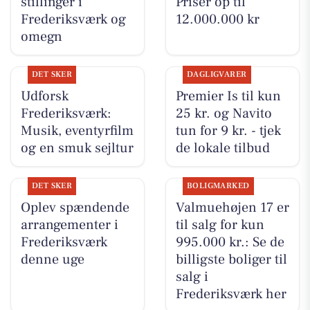
stillinger i
Priser op til
Frederiksværk og
12.000.000 kr
omegn
DET SKER
DAGLIGVARER
Udforsk
Premier Is til kun
Frederiksværk:
25 kr. og Navito
Musik, eventyrfilm
tun for 9 kr. - tjek
og en smuk sejltur
de lokale tilbud
DET SKER
BOLIGMARKED
Oplev spændende
Valmuehøjen 17 er
arrangementer i
til salg for kun
Frederiksværk
995.000 kr.: Se de
denne uge
billigste boliger til
salg i
Frederiksværk her