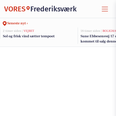
VORES
Frederiksværk
Seneste nyt ›
2 timer siden |
VEJRET
18 timer siden |
BOLIGM
Sol og frisk vind sætter tempoet
Sune Ebbesensvej 17 o
kommet til salg denne
se boligerne her.