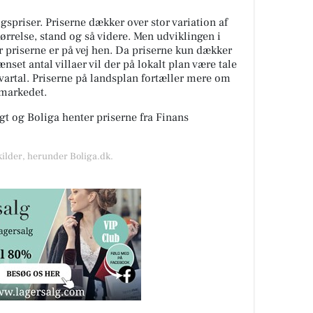
spriser. Priserne dækker over stor variation af
tørrelse, stand og så videre. Men udviklingen i
or priserne er på vej hen. Da priserne kun dækker
nset antal villaer vil der på lokalt plan være tale
kvartal. Priserne på landsplan fortæller mere om
gmarkedet.
t og Boliga henter priserne fra Finans
kilder, herunder Boliga.dk.