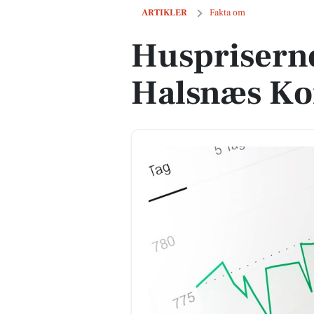
Huspriserne går op i Halsnæs Kommu
ARTIKLER
Fakta om
Huspriserne
Halsnæs K