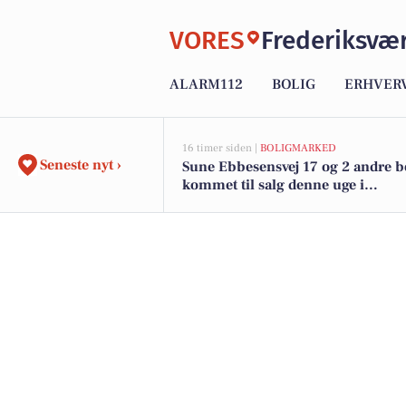
VORES
Frederiksvæ
ALARM112
BOLIG
ERHVER
16 timer siden |
BOLIGMARKED
Seneste nyt ›
Sune Ebbesensvej 17 og 2 andre bo
kommet til salg denne uge i
Frederiksværk - se boligerne her.