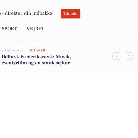
 -
direkte i din indbakke
Tilmeld
SPORT
VEJRET
20 timer siden |
DET SKER
05-08-2026 05:01
‹
›
Udforsk Frederiksværk: Musik,
Solskin med e
eventyrfilm og en smuk sejltur