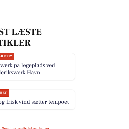
ST LÆSTE
TIKLER
ARM112
værk på legeplads ved
deriksværk Havn
JRET
og frisk vind sætter tempoet
Send en gratis lykønskning