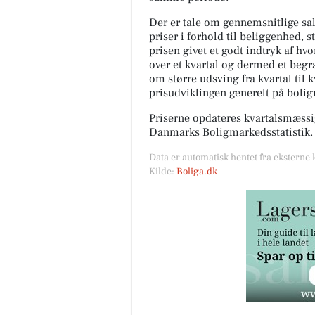
Der er tale om gennemsnitlige salg
priser i forhold til beliggenhed, s
prisen givet et godt indtryk af hv
over et kvartal og dermed et begræ
om større udsving fra kvartal til 
prisudviklingen generelt på boli
Priserne opdateres kvartalsmæssig
Danmarks Boligmarkedsstatistik.
Data er automatisk hentet fra eksterne 
Kilde:
Boliga.dk