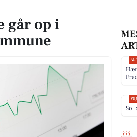
ne
 går op i
ME
ommune
AR
AL
Hær
Fre
VE
Sol 