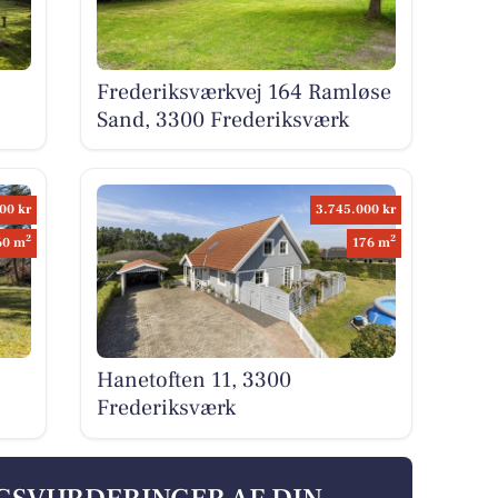
Frederiksværkvej 164 Ramløse
Sand, 3300 Frederiksværk
00 kr
3.745.000 kr
2
2
60 m
176 m
Hanetoften 11, 3300
Frederiksværk