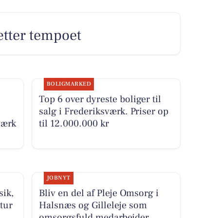
sætter tempoet
BOLIGMARKED
Top 6 over dyreste boliger til
salg i Frederiksværk. Priser op
værk
til 12.000.000 kr
JOBNYT
ik,
Bliv en del af Pleje Omsorg i
tur
Halsnæs og Gilleleje som
omsorgsfuld medarbejder