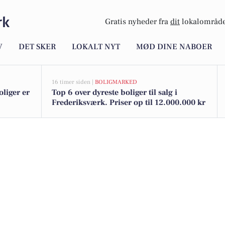
rk
Gratis nyheder fra
dit
lokalområde
V
DET SKER
LOKALT NYT
MØD DINE NABOER
16 timer siden |
BOLIGMARKED
liger er
Top 6 over dyreste boliger til salg i
Frederiksværk. Priser op til 12.000.000 kr