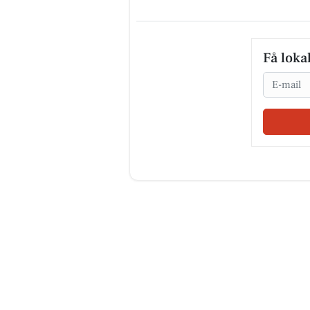
Få loka
Email