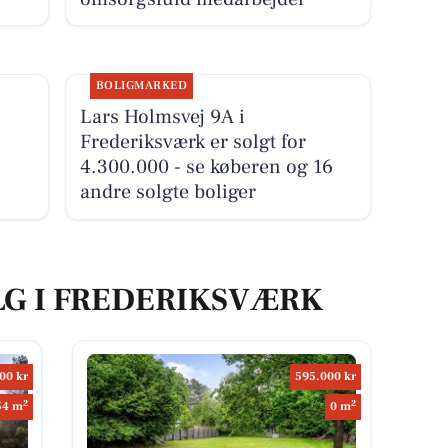
BOLIGMARKED
Lars Holmsvej 9A i
Frederiksværk er solgt for
4.300.000 - se køberen og 16
andre solgte boliger
LG I FREDERIKSVÆRK
00 kr
595.000 kr
2
2
54 m
0 m