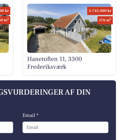
00 kr
3.745.000 kr
2
2
60 m
176 m
Hanetoften 11, 3300
Frederiksværk
LGSVURDERINGER AF DIN
Email *