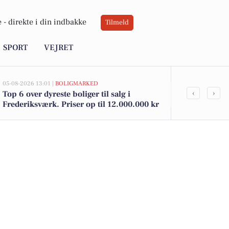
 -
direkte i din indbakke
Tilmeld
SPORT
VEJRET
05-08-2026 13:01 |
BOLIGMARKED
05-08-2026 09:0
‹
›
Top 6 over dyreste boliger til salg i
Udforsk Fre
Frederiksværk. Priser op til 12.000.000 kr
eventyrfilm 