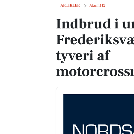
Indbrud i ungdomsklub i Frederiksværk
ARTIKLER
Alarm112
Indbrud i 
Frederiksvæ
tyveri af
motorcross