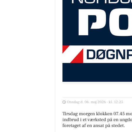
Onsdag d. 06. maj 2026 - kl. 12:25
Tirsdag morgen klokken 07.45 mo
indbrud i et værksted på en ungd
foretaget af en ansat på stedet.