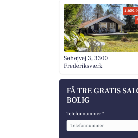
2.650.0
Søhøjvej 3, 3300
Frederiksværk
FÅ TRE GRATIS SA
BOLIG
Telefonnummer *