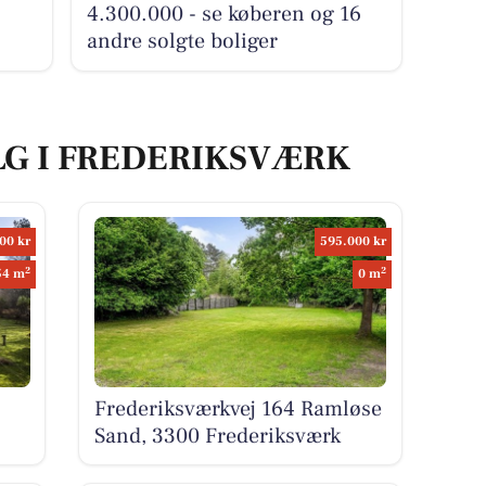
4.300.000 - se køberen og 16
andre solgte boliger
LG I FREDERIKSVÆRK
00 kr
595.000 kr
2
2
54 m
0 m
Frederiksværkvej 164 Ramløse
Sand, 3300 Frederiksværk