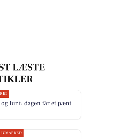
ST LÆSTE
TIKLER
JRET
 og lunt: dagen får et pænt
LIGMARKED