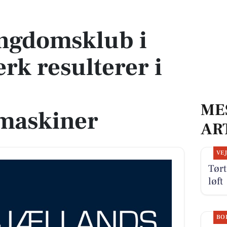
 resulterer i tyveri af motorcrossmaskiner
ungdomsklub i
rk resulterer i
ME
maskiner
AR
VE
Tørt
løft
BO