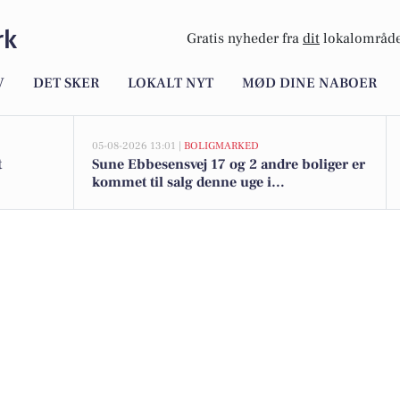
rk
Gratis nyheder fra
dit
lokalområde
V
DET SKER
LOKALT NYT
MØD DINE NABOER
05-08-2026 13:01 |
BOLIGMARKED
t
Sune Ebbesensvej 17 og 2 andre boliger er
kommet til salg denne uge i
Frederiksværk - se boligerne her.