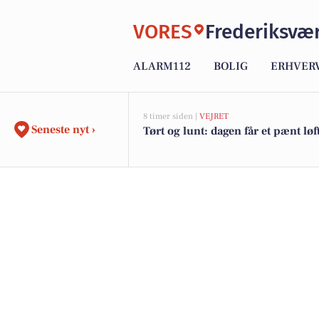
VORES
Frederiksvæ
ALARM112
BOLIG
ERHVER
8 timer siden |
VEJRET
Seneste nyt ›
Tørt og lunt: dagen får et pænt løf