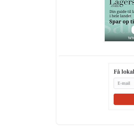
Få loka
Email