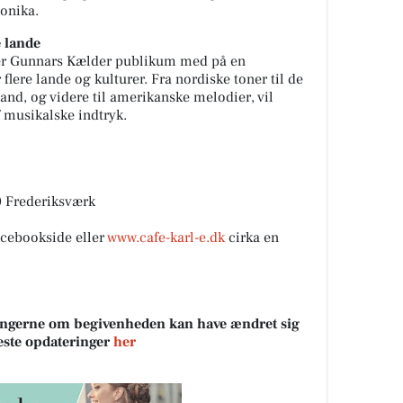
onika.
 lande
ager Gunnars Kælder publikum med på en
flere lande og kulturer. Fra nordiske toner til de
land, og videre til amerikanske melodier, vil
f musikalske indtryk.
0 Frederiksværk
Facebookside eller
www.cafe-karl-e.dk
cirka en
sningerne om begivenheden kan have ændret sig
neste opdateringer
her