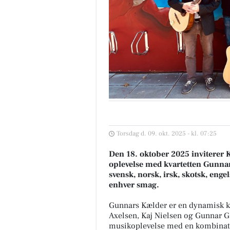
Torsdag d. 09. okt. 2025 - kl. 07:25
Den 18. oktober 2025 inviterer K
oplevelse med kvartetten Gunnar
svensk, norsk, irsk, skotsk, eng
enhver smag.
Gunnars Kælder er en dynamisk kv
Axelsen, Kaj Nielsen og Gunnar 
musikoplevelse med en kombinati