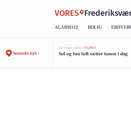
VORES
Frederiksvæ
ALARM112
BOLIG
ERHVER
13 timer siden |
VEJRET
Seneste nyt ›
Sol og lun luft sætter tonen i dag