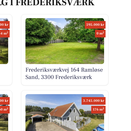
LG I FREDERIKSVÆRK
00 kr
595.000 kr
2
2
54 m
0 m
Frederiksværkvej 164 Ramløse
Sand, 3300 Frederiksværk
00 kr
3.745.000 kr
2
2
60 m
176 m