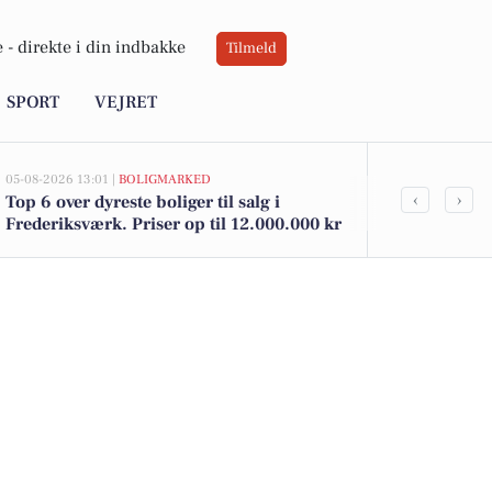
 -
direkte i din indbakke
Tilmeld
SPORT
VEJRET
05-08-2026 13:01 |
BOLIGMARKED
05-08-2026 09:0
‹
›
Top 6 over dyreste boliger til salg i
Udforsk Fre
Frederiksværk. Priser op til 12.000.000 kr
eventyrfilm 