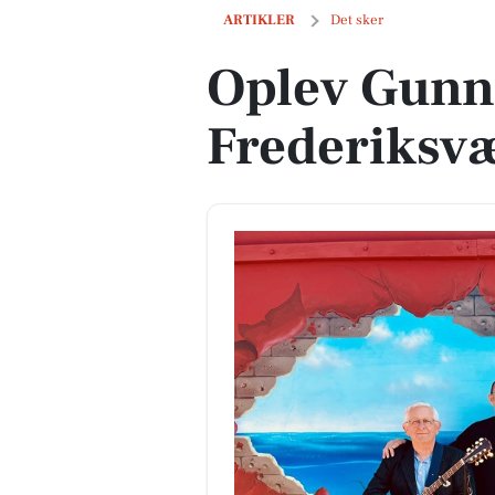
Oplev Gunnars Kælder i Frederiksvær
ARTIKLER
Det sker
Oplev Gunn
Frederiksv