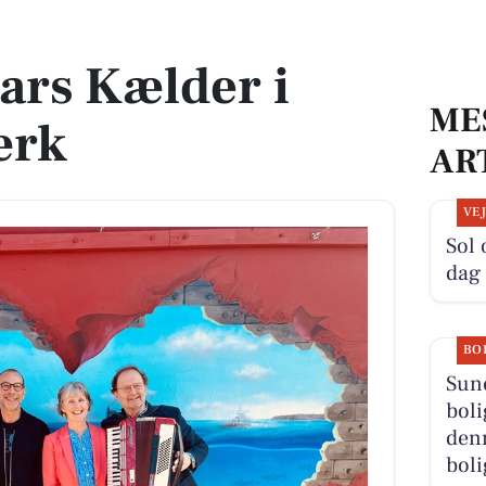
k
ars Kælder i
ME
ærk
AR
VE
Sol 
dag
BO
Sun
boli
denn
boli