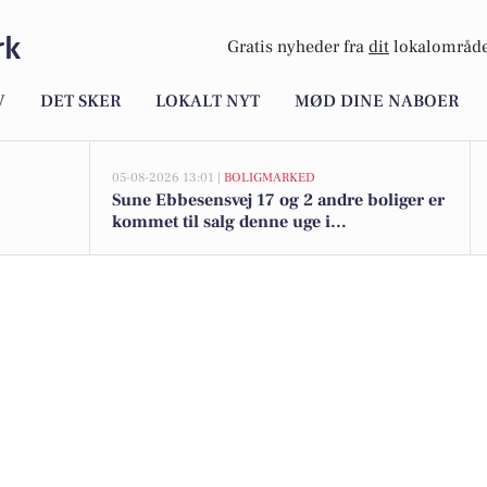
rk
Gratis nyheder fra
dit
lokalområde
V
DET SKER
LOKALT NYT
MØD DINE NABOER
05-08-2026 13:01 |
BOLIGMARKED
Sune Ebbesensvej 17 og 2 andre boliger er
kommet til salg denne uge i
Frederiksværk - se boligerne her.