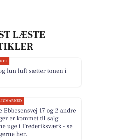
ST LÆSTE
TIKLER
JRET
og lun luft sætter tonen i
LIGMARKED
e Ebbesensvej 17 og 2 andre
ger er kommet til salg
e uge i Frederiksværk - se
gerne her.