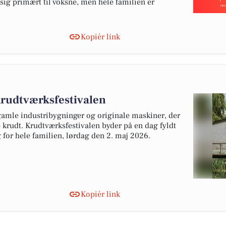
ig primært til voksne, men hele familien er
Kopiér link
udtværksfestivalen
 gamle industribygninger og originale maskiner, der
e krudt. Krudtværksfestivalen byder på en dag fyldt
for hele familien, lørdag den 2. maj 2026.
Kopiér link