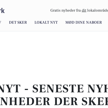
rk
Gratis nyheder fra
dit
lokalområde
V
DET SKER
LOKALT NYT
MØD DINE NABOER
NYT - SENESTE N
NHEDER DER SKER