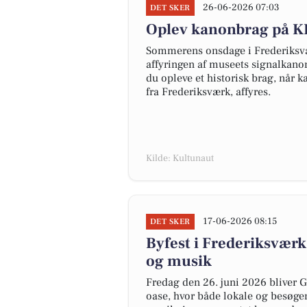
26-06-2026 07:03
DET SKER
Oplev kanonbrag på K
Sommerens onsdage i Frederiksvær
affyringen af museets signalkano
du opleve et historisk brag, når 
fra Frederiksværk, affyres.
Kilde: Kultunaut
17-06-2026 08:15
DET SKER
Byfest i Frederiksvær
og musik
Fredag den 26. juni 2026 bliver G
oase, hvor både lokale og besøg