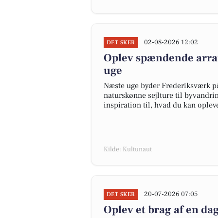
02-08-2026 12:02
DET SKER
Oplev spændende arra
uge
Næste uge byder Frederiksværk på 
naturskønne sejlture til byvandri
inspiration til, hvad du kan oplev
Kilde: Kultunaut
20-07-2026 07:05
DET SKER
Oplev et brag af en d