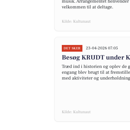
musik. Arrangementet henvender s
velkommen til at deltage.
Kilde: Kultunaut
23-04-2026 07:05
DET SKER
Besøg KRUDT under Kr
Træd ind i historien og oplev de
engang blev brugt til at fremstill
med aktiviteter og underholdning 
Kilde: Kultunaut