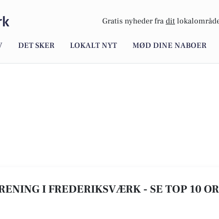
rk
Gratis nyheder fra
dit
lokalområde
V
DET SKER
LOKALT NYT
MØD DINE NABOER
ENING I FREDERIKSVÆRK - SE TOP 10 O