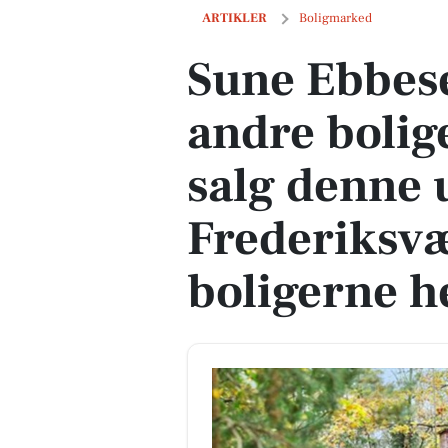
Sune Ebbesensvej 17 og 2 andre boliger
ARTIKLER
Boligmarked
Sune Ebbese
andre bolig
salg denne 
Frederiksvæ
boligerne h