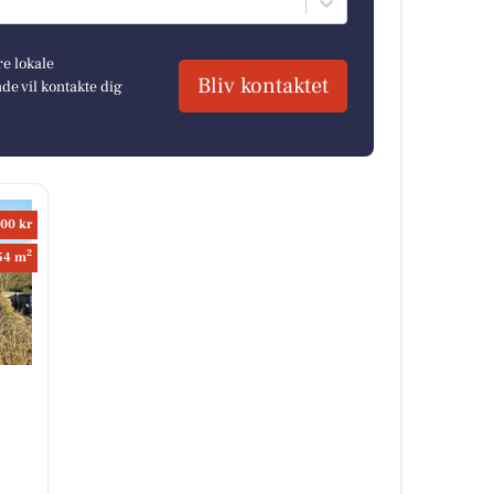
re lokale
Bliv kontaktet
e vil kontakte dig
00 kr
2
54 m