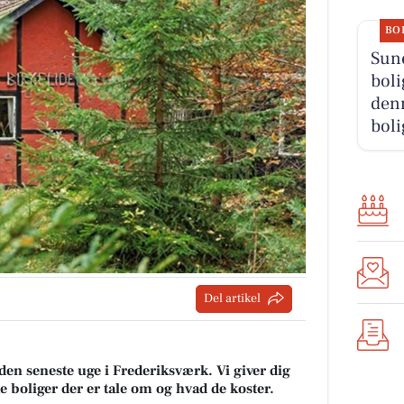
BO
Sun
boli
denn
boli
Del artikel
 den seneste uge i Frederiksværk. Vi giver dig
ke boliger der er tale om og hvad de koster.