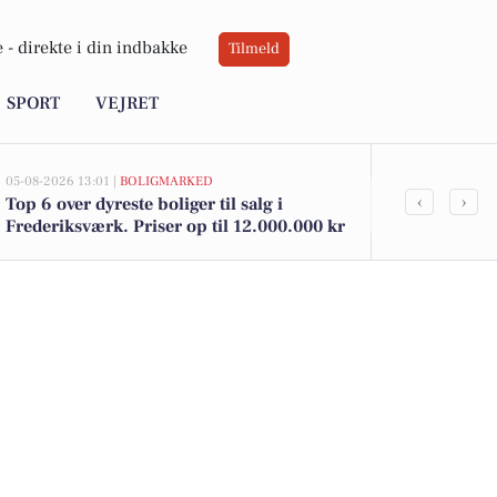
 -
direkte i din indbakke
Tilmeld
SPORT
VEJRET
05-08-2026 13:01 |
BOLIGMARKED
05-08-2026 09:0
‹
›
Top 6 over dyreste boliger til salg i
Udforsk Fre
Frederiksværk. Priser op til 12.000.000 kr
eventyrfilm 