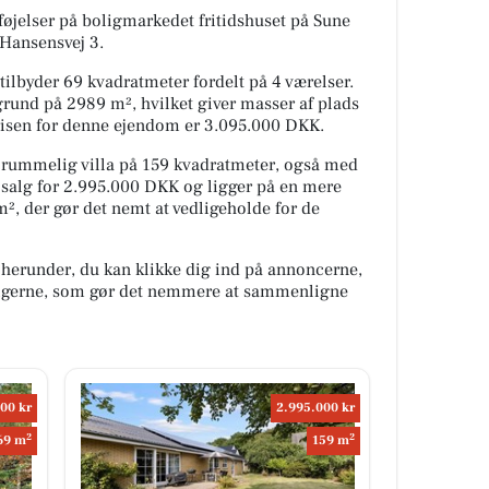
lføjelser på boligmarkedet fritidshuset på Sune
 Hansensvej 3.
tilbyder 69 kvadratmeter fordelt på 4 værelser.
rund på 2989 m², hvilket giver masser af plads
prisen for denne ejendom er 3.095.000 DKK.
 rummelig villa på 159 kvadratmeter, også med
 salg for 2.995.000 DKK og ligger på en mere
², der gør det nemt at vedligeholde for de
 herunder, du kan klikke dig ind på annoncerne,
oligerne, som gør det nemmere at sammenligne
00 kr
2.995.000 kr
2
2
69 m
159 m