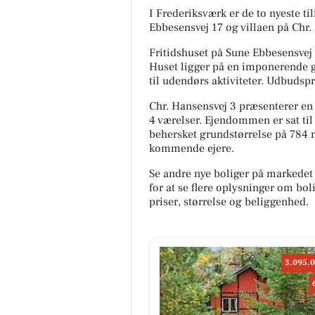
I Frederiksværk er de to nyeste ti
Ebbesensvej 17 og villaen på Chr.
Fritidshuset på Sune Ebbesensvej 
Huset ligger på en imponerende g
til udendørs aktiviteter. Udbuds
Chr. Hansensvej 3 præsenterer en
4 værelser. Ejendommen er sat til
behersket grundstørrelse på 784 m
kommende ejere.
Se andre nye boliger på markedet
for at se flere oplysninger om b
priser, størrelse og beliggenhed.
3.095.0