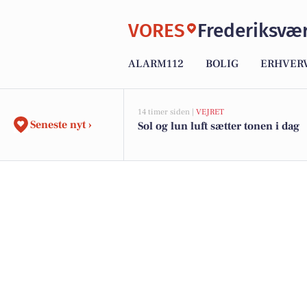
VORES
Frederiksvæ
ALARM112
BOLIG
ERHVER
14 timer siden |
VEJRET
Seneste nyt ›
Sol og lun luft sætter tonen i dag