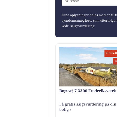
Adresse
Dine oplysninger deles med op til t
ejendomsmæglere, som efterfølgend
vedr. salgsvurdering.
2.695.0
1
Bøgevej 7 3300 Frederiksværk
Få gratis salgsvurdering på din
bolig ›