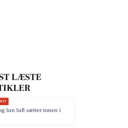
ST LÆSTE
TIKLER
JRET
og lun luft sætter tonen i