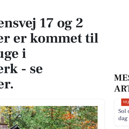
 er kommet til salg denne uge i Frederiksværk - se boligerne her.
nsvej 17 og 2
er er kommet til
uge i
rk - se
ME
er.
AR
VE
Sol 
dag