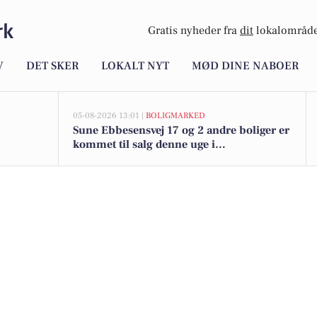
rk
Gratis nyheder fra
dit
lokalområde
V
DET SKER
LOKALT NYT
MØD DINE NABOER
05-08-2026 13:01 |
BOLIGMARKED
Sune Ebbesensvej 17 og 2 andre boliger er
kommet til salg denne uge i
Frederiksværk - se boligerne her.