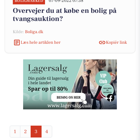
07-09-2022 07:38
BOLIGMARKED
Overvejer du at købe en bolig på
tvangsauktion?
Kilde:
Boliga.dk
Læs hele artiklen her
Kopiér link
1
2
3
4