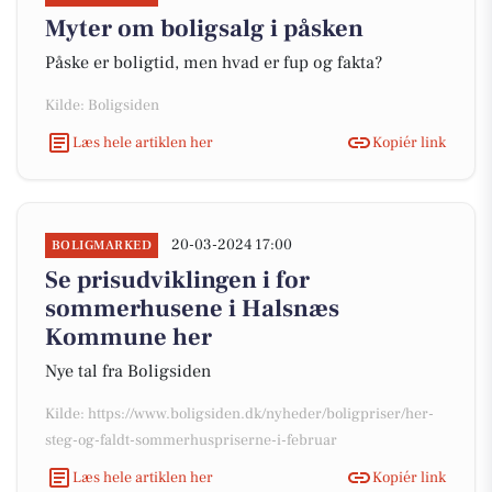
Myter om boligsalg i påsken
Påske er boligtid, men hvad er fup og fakta?
Kilde: Boligsiden
Læs hele artiklen her
Kopiér link
20-03-2024 17:00
BOLIGMARKED
Se prisudviklingen i for
sommerhusene i Halsnæs
Kommune her
Nye tal fra Boligsiden
Kilde: https://www.boligsiden.dk/nyheder/boligpriser/her-
steg-og-faldt-sommerhuspriserne-i-februar
Læs hele artiklen her
Kopiér link