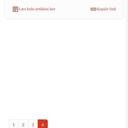
Læs hele artiklen her
Kopiér link
1
2
3
4