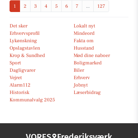
1
2
3
4
5
6
7
...
127
Det sker
Lokalt nyt
Erhvervsprofil
Mindeord
Lykønskning
Fakta om
Opslagstavlen
Husstand
Krop & Sundhed
Mød dine naboer
Sport
Boligmarked
Dagligvarer
Biler
Vejret
Erhverv
Alarm112
Jobnyt
Historisk
Læserbidrag
Kommunalvalg 2025
VORES
Frederiksværk