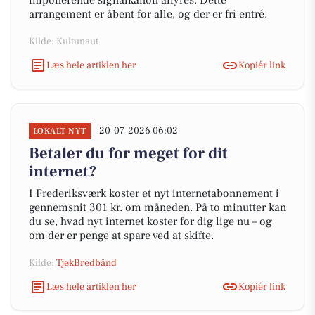
imponerende signalkanon affyres. Dette
arrangement er åbent for alle, og der er fri entré.
Kilde: Kultunaut
Læs hele artiklen her
Kopiér link
20-07-2026 06:02
LOKALT NYT
Betaler du for meget for dit
internet?
I Frederiksværk koster et nyt internetabonnement i
gennemsnit 301 kr. om måneden. På to minutter kan
du se, hvad nyt internet koster for dig lige nu – og
om der er penge at spare ved at skifte.
Kilde:
TjekBredbånd
Læs hele artiklen her
Kopiér link