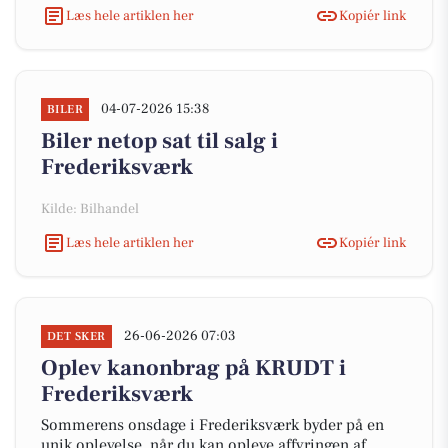
Læs hele artiklen her
Kopiér link
04-07-2026 15:38
BILER
Biler netop sat til salg i
Frederiksværk
Kilde: Bilhandel
Læs hele artiklen her
Kopiér link
26-06-2026 07:03
DET SKER
Oplev kanonbrag på KRUDT i
Frederiksværk
Sommerens onsdage i Frederiksværk byder på en
unik oplevelse, når du kan opleve affyringen af