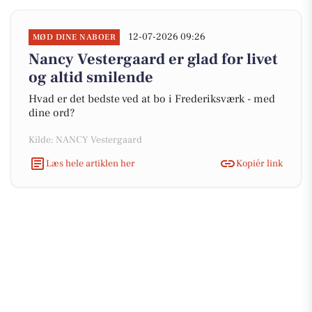
12-07-2026 09:26
MØD DINE NABOER
Nancy Vestergaard er glad for livet
og altid smilende
Hvad er det bedste ved at bo i Frederiksværk - med
dine ord?
Kilde: NANCY Vestergaard
Læs hele artiklen her
Kopiér link