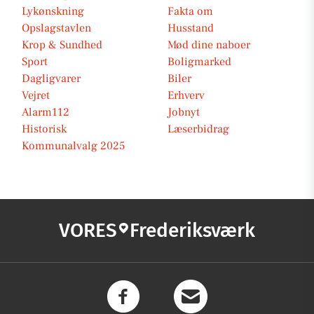
Lykønskning
Fakta om
Opslagstavlen
Husstand
Krop & Sundhed
Mød dine naboer
Sport
Boligmarked
Dagligvarer
Biler
Vejret
Erhverv
Alarm112
Jobnyt
Historisk
Læserbidrag
Kommunalvalg 2025
VORES
Frederiksværk