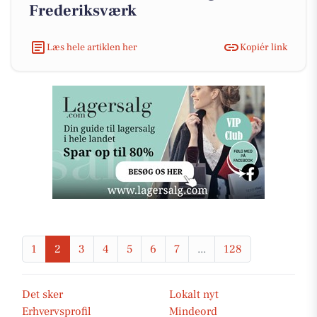
Frederiksværk
Læs hele artiklen her
Kopiér link
1
2
3
4
5
6
7
...
128
Det sker
Lokalt nyt
Erhvervsprofil
Mindeord