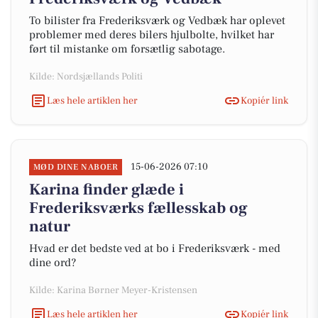
To bilister fra Frederiksværk og Vedbæk har oplevet
problemer med deres bilers hjulbolte, hvilket har
ført til mistanke om forsætlig sabotage.
Kilde: Nordsjællands Politi
Læs hele artiklen her
Kopiér link
15-06-2026 07:10
MØD DINE NABOER
Karina finder glæde i
Frederiksværks fællesskab og
natur
Hvad er det bedste ved at bo i Frederiksværk - med
dine ord?
Kilde: Karina Børner Meyer-Kristensen
Læs hele artiklen her
Kopiér link