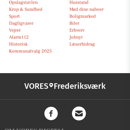
Opslagstavlen
Husstand
Krop & Sundhed
Mød dine naboer
Sport
Boligmarked
Dagligvarer
Biler
Vejret
Erhverv
Alarm112
Jobnyt
Historisk
Læserbidrag
Kommunalvalg 2025
VORES
Frederiksværk