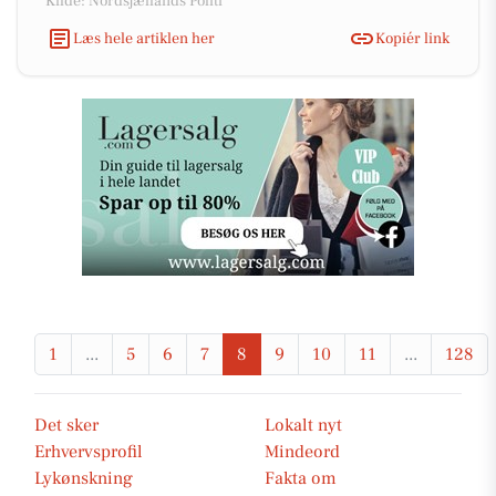
Kilde: Nordsjællands Politi
Læs hele artiklen her
Kopiér link
1
...
5
6
7
8
9
10
11
...
128
Det sker
Lokalt nyt
Erhvervsprofil
Mindeord
Lykønskning
Fakta om