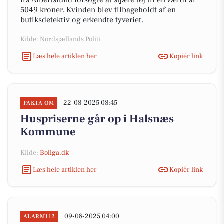
fra Albertslund forsøgte at stjæle tøj til en værdi af
5049 kroner. Kvinden blev tilbageholdt af en
butiksdetektiv og erkendte tyveriet.
Kilde: Nordsjællands Politi
Læs hele artiklen her
Kopiér link
22-08-2025 08:45
FAKTA OM
Huspriserne går op i Halsnæs
Kommune
Kilde:
Boliga.dk
Læs hele artiklen her
Kopiér link
09-08-2025 04:00
ALARM112