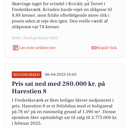
Skævinge taget for svindel i Kvickly på Torvet i
Frederiksværk. Kvinden havde vejet en slikpose til
8,88 kroner, men fyldte efterfølgende mere slik i
posen uden at veje den igen. Den reelle værdi af
slikposen var 74 kroner.
Kilde: Nordsjællands Politi
Læs hele artiklen her
Kopiér link
06-04-2025 10:03
BOLIGMARKED
Pris sat ned med 280.000 kr. på
Harestien 8
I Frederiksværk er flere boliger blevet nedjusteret i
pris. Harestien 8 er et fritidshus med et boligareal
på 78 m² på en rummelig grund af 1.590 m². Denne
ejendom blev oprindeligt sat til salg til 2.775.000 kr.
i februar 2025.