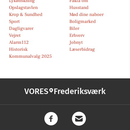
Lykønskning
Fakta om
Opslagstavlen
Husstand
Krop & Sundhed
Mød dine naboer
Sport
Boligmarked
Dagligvarer
Biler
Vejret
Erhverv
Alarm112
Jobnyt
Historisk
Læserbidrag
Kommunalvalg 2025
VORES
Frederiksværk