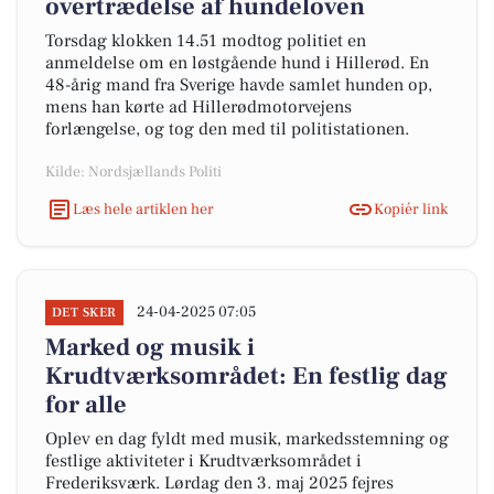
overtrædelse af hundeloven
Torsdag klokken 14.51 modtog politiet en
anmeldelse om en løstgående hund i Hillerød. En
48-årig mand fra Sverige havde samlet hunden op,
mens han kørte ad Hillerødmotorvejens
forlængelse, og tog den med til politistationen.
Kilde: Nordsjællands Politi
Læs hele artiklen her
Kopiér link
24-04-2025 07:05
DET SKER
Marked og musik i
Krudtværksområdet: En festlig dag
for alle
Oplev en dag fyldt med musik, markedsstemning og
festlige aktiviteter i Krudtværksområdet i
Frederiksværk. Lørdag den 3. maj 2025 fejres