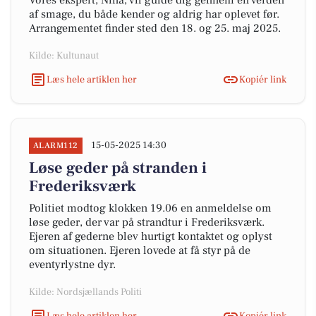
Vores ekspert, Nina, vil guide dig gennem en verden
af smage, du både kender og aldrig har oplevet før.
Arrangementet finder sted den 18. og 25. maj 2025.
Kilde: Kultunaut
Læs hele artiklen her
Kopiér link
15-05-2025 14:30
ALARM112
Løse geder på stranden i
Frederiksværk
Politiet modtog klokken 19.06 en anmeldelse om
løse geder, der var på strandtur i Frederiksværk.
Ejeren af gederne blev hurtigt kontaktet og oplyst
om situationen. Ejeren lovede at få styr på de
eventyrlystne dyr.
Kilde: Nordsjællands Politi
Læs hele artiklen her
Kopiér link