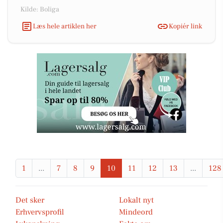
Kilde: Boliga
Læs hele artiklen her
Kopiér link
1
...
7
8
9
10
11
12
13
...
128
Det sker
Lokalt nyt
Erhvervsprofil
Mindeord